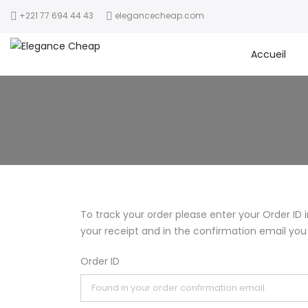
+221 77 694 44 43
elegancecheap.com
Accueil
To track your order please enter your Order ID 
your receipt and in the confirmation email you
Order ID