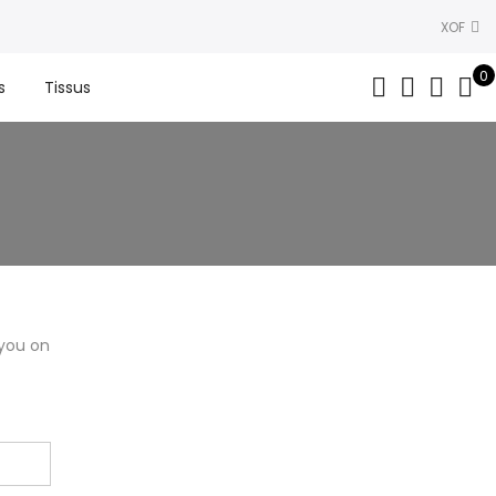
XOF
0
s
Tissus
 you on