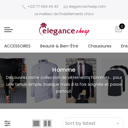
+221 77 694 44 43
elegancecheap.com
Le meilleur de l'habillements chics
0
ACCESSOIRES
Beauté & Bien-Être
Chaussures
En
Homme
Découvrez notre collection de vêtements hommes… pour
une tenue simple, basique mais à la fois soignée et passe
partout.