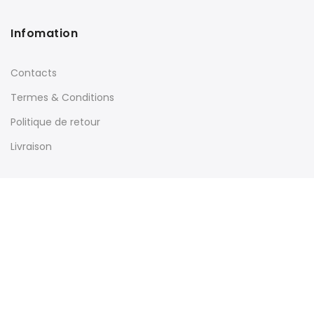
Infomation
Contacts
Termes & Conditions
Politique de retour
Livraison
Menu Rapide
Mon compte
Gestion de commande
Guide des Mesures