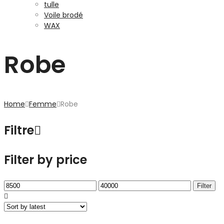
tulle
Voile brodé
WAX
Robe
Home
Femme
Robe
Filtre
Filter by price
Min
Max
Filter
price
price