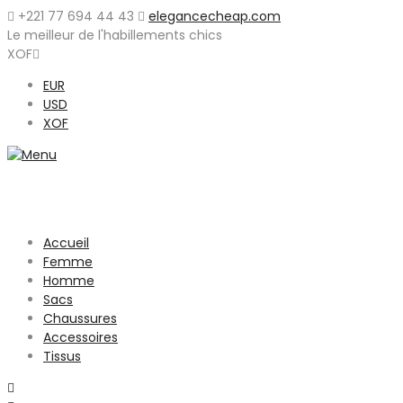
+221 77 694 44 43
elegancecheap.com
Le meilleur de l'habillements chics
XOF
EUR
USD
XOF
Accueil
Femme
Homme
Sacs
Chaussures
Accessoires
Tissus