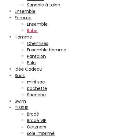
Sandale à talon
Ensemble
Femme
Ensemble
Robe
Homme
Chemises
Ensemble Homme
Pantalon
Polo
Idée Cadeau
Sacs
mini sac
pochette
Sacoche
Swim
TISSUS
Brodé
Brodé VIP
Getzners
soie imprimé