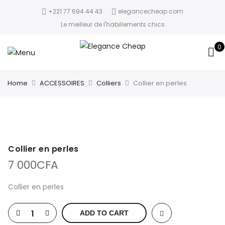
+221 77 694 44 43
elegancecheap.com
Le meilleur de l'habillements chics
0
Home
ACCESSOIRES
Colliers
Collier en perles
Collier en perles
7 000
CFA
Collier en perles
ADD TO CART