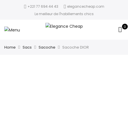
+221 77 694 44 43
elegancecheap.com
Le meilleur de l'habillements chics
0
Home
Sacs
Sacoche
Sacoche DIOR