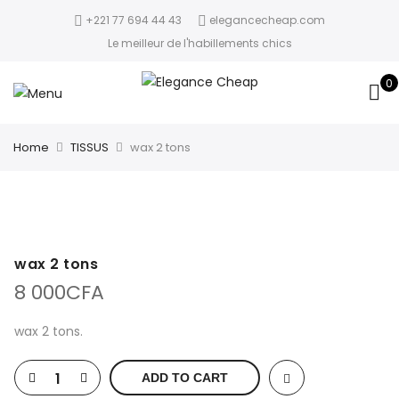
+221 77 694 44 43
elegancecheap.com
Le meilleur de l'habillements chics
0
Home
TISSUS
wax 2 tons
wax 2 tons
8 000
CFA
wax 2 tons.
ADD TO CART