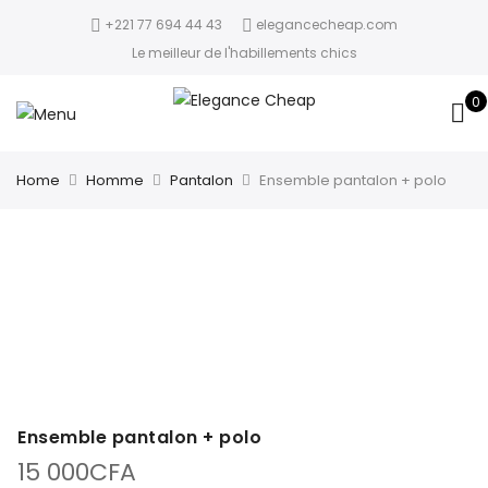
+221 77 694 44 43
elegancecheap.com
Le meilleur de l'habillements chics
0
Home
Homme
Pantalon
Ensemble pantalon + polo
Ensemble pantalon + polo
15 000
CFA