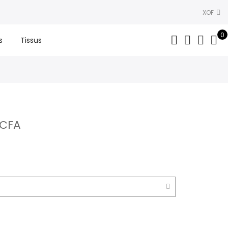
XOF
0
s
Tissus
CFA