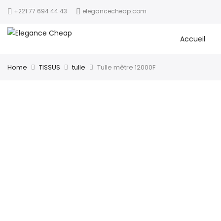
+221 77 694 44 43
elegancecheap.com
Accueil
Home
TISSUS
tulle
Tulle mètre 12000F