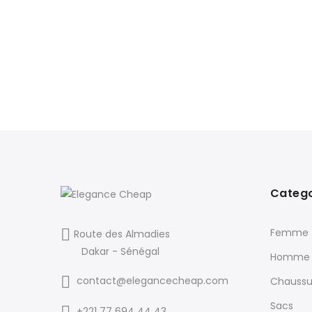
Catego
Femme
Route des Almadies
Dakar - Sénégal
Homme
contact@elegancecheap.com
Chaussu
Sacs
+221 77 694 44 43