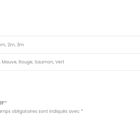
,5m, 2m, 3m
e, Mauve, Rouge, Saumon, Vert
0F”
amps obligatoires sont indiqués avec
*