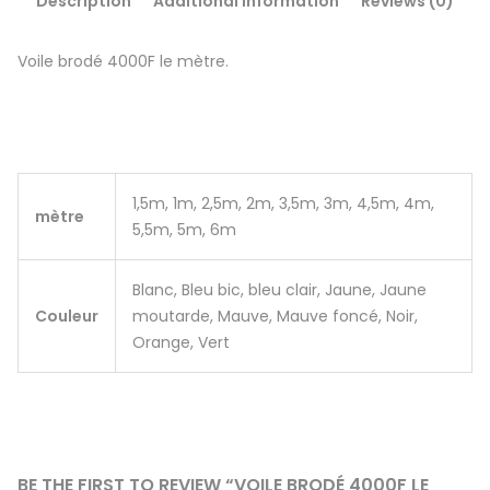
Description
Additional information
Reviews (0)
Voile brodé 4000F le mètre.
1,5m, 1m, 2,5m, 2m, 3,5m, 3m, 4,5m, 4m,
mètre
5,5m, 5m, 6m
Blanc, Bleu bic, bleu clair, Jaune, Jaune
Couleur
moutarde, Mauve, Mauve foncé, Noir,
Orange, Vert
BE THE FIRST TO REVIEW “VOILE BRODÉ 4000F LE