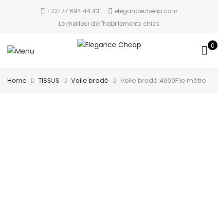
+221 77 694 44 43
elegancecheap.com
Le meilleur de l'habillements chics
0
Home
TISSUS
Voile brodé
Voile brodé 4000F le mètre