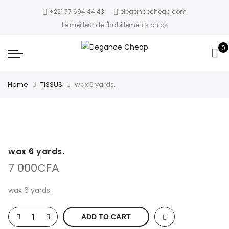
+221 77 694 44 43
elegancecheap.com
Le meilleur de l'habillements chics
0
Home
TISSUS
wax 6 yards.
wax 6 yards.
7 000
CFA
wax 6 yards.
ADD TO CART